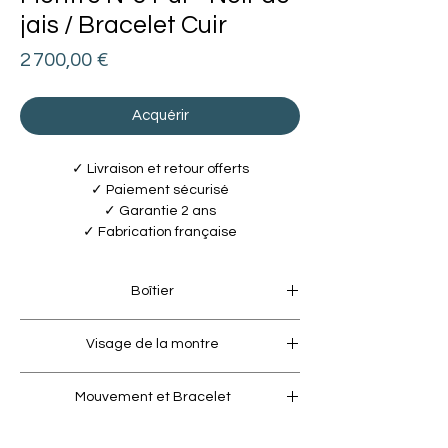
jais / Bracelet Cuir
Prix
2 700,00 €
Acquérir
✓ Livraison et retour offerts
✓ Paiement sécurisé
✓ Garantie 2 ans
✓ Fabrication française
Boîtier
Carrure
Visage de la montre
• Acier 316L / Ø 40mm / étanche à 10 bar
• Finition polie-satinée / Protège-couronne
Cadran
Mouvement et Bracelet
• Finition polie avec revêtement PVD Noir
Lunette
• Logotype en luminomatière blanc
• Acier 316L
Mouvement France Ebauches