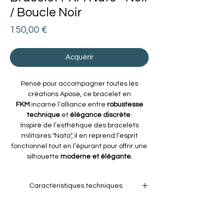
/ Boucle Noir
Prix
150,00 €
Acquérir
Pensé pour accompagner toutes les
créations Apose, ce bracelet en
FKM
incarne l’alliance entre
robustesse
technique
et
élégance discrète
.
Inspiré de l’esthétique des bracelets
militaires "Nato", il en reprend l’esprit
fonctionnel tout en l’épurant pour offrir une
silhouette
moderne et élégante.
Caractéristiques techniques
Matière :
Fluoroélastomère de haute
performance, résistant à la chaleur, aux