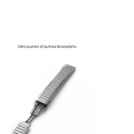
UV, aux huiles et aux produits chimiques.
Confort :
souple et agréable au poignet,
même en usage prolongé.
Design :
lignes structurées, passants acier
inoxydable polis, boucle surmoulée et
gravée Apose.
Polyvalence :
étanche, durable,
parfaitement adapté à un usage quotidien
Découvrez d'autres bracelets :
comme à des environnements exigeants.