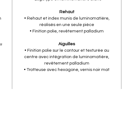
Rehaut
n
• Rehaut et index munis de luminomatière,
réalisés en une seule pièce
• Finition polie, revêtement palladium
au
Aiguilles
• Finition polie sur le contour et texturée au
centre avec intégration de luminomatière,
revêtement palladium
• Trotteuse avec hexagone, vernis noir mat
r