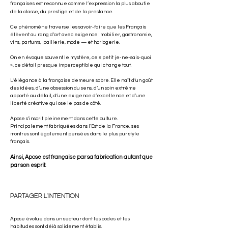
françaises
est reconnue comme l’expression la plus aboutie
de
la classe, du prestige et de la prestance.
Ce phénomène traverse les savoir-faire que les Français
élèvent au rang d’art avec exigence : mobilier, gastronomie,
vins, parfums, joaillerie, mode — et horlogerie.
On en évoque souvent le mystère, ce « petit je-ne-sais-quoi
», ce détail presque imperceptible qui change tout.
L’élégance à la française demeure sobre. Elle naît d’un goût
des idées, d’une obsession du sens, d’un soin extrême
apporté au détail, d’une exigence d’excellence et d’une
liberté créative qui ose le pas de côté.
Apose s’inscrit pleinement dans cette culture.
Principalement fabriquées dans l’Est de la France, ses
montres sont également pensées dans le plus pur style
français.
Ainsi, Apose est française par sa fabrication autant que
par son esprit.
PARTAGER L'INTENTION
Apose évolue dans un secteur dont les codes et les
habitudes sont déjà solidement établis.