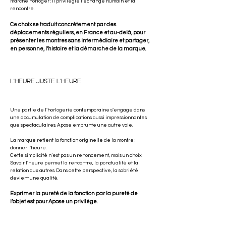
marché horloger : il privilégie l’échange humain et la
rencontre.
Ce choix se traduit concrètement par des
déplacements réguliers, en France et au-delà, pour
présenter les montres sans intermédiaire et partager,
en personne, l’histoire et la démarche de la marque.
L'HEURE JUSTE L'HEURE
Une partie de l’horlogerie contemporaine s’engage dans
une accumulation de complications aussi impressionnantes
que spectaculaires. Apose emprunte une autre voie.
La marque retient la fonction originelle de la montre :
donner l’heure.
Cette simplicité n’est pas un renoncement, mais un choix.
Savoir l’heure permet la rencontre, la ponctualité et la
relation aux autres. Dans cette perspective, la sobriété
devient une qualité.
Exprimer la pureté de la fonction par la pureté de
l’objet est pour Apose un privilège.