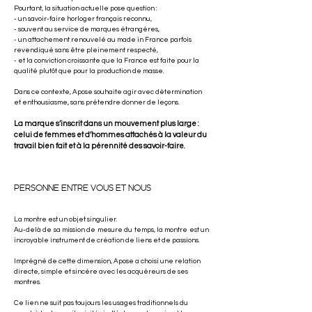
Pourtant, la situation actuelle pose question :
- un savoir-faire horloger français reconnu,
- souvent au service de marques étrangères,
- un attachement renouvelé au made in France parfois
revendiqué sans être pleinement respecté,
- et la conviction croissante que la France est faite pour la
qualité plutôt que pour la production de masse.
Dans ce contexte, Apose souhaite agir avec détermination
et enthousiasme, sans prétendre donner de leçons.
La marque s’inscrit dans un mouvement plus large :
celui de femmes et d’hommes attachés à la valeur du
travail bien fait et à la pérennité des savoir-faire.
PERSONNE ENTRE VOUS ET NOUS
La montre est un objet singulier.
Au-delà de sa mission de mesure du temps, la montre est un
incroyable instrument de création de liens et de passions.
Imprégné de cette dimension, Apose a choisi une relation
directe, simple et sincère avec les acquéreurs de ses
montres.
Ce lien ne suit pas toujours les usages traditionnels du