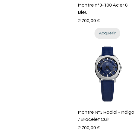
Montre n°3-100 Acier &
Bleu
Prix
2 700,00 €
Acquérir
Montre N°3 Radial - Indig
/ Bracelet Cuir
Prix
2 700,00 €