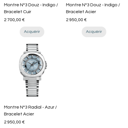
Montre N°3 Douz - Indigo /
Montre N°3 Douz - Indigo /
Bracelet Cuir
Bracelet Acier
Prix
Prix
2 700,00 €
2 950,00 €
Acquérir
Acquérir
Montre N°3 Radial - Azur /
Bracelet Acier
Prix
2 950,00 €