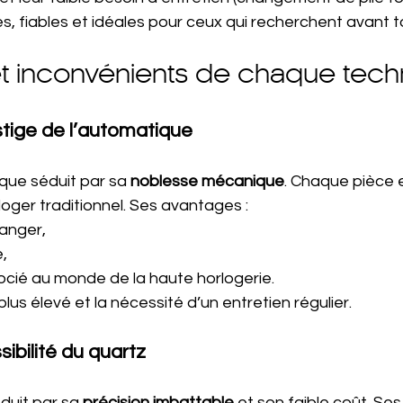
s, fiables et idéales pour ceux qui recherchent avant tou
t inconvénients de chaque tech
stige de l’automatique
ue séduit par sa 
noblesse mécanique
. Chaque pièce e
loger traditionnel. Ses avantages :
hanger,
,
ocié au monde de la haute horlogerie.
 plus élevé et la nécessité d’un entretien régulier.
sibilité du quartz
duit par sa 
précision imbattable
 et son faible coût. Se