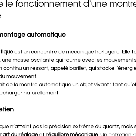
le fonctionnement d’une montr
e
montage automatique
tique
 est un concentré de mécanique horlogère. Elle f
r, une masse oscillante qui tourne avec les mouvements
 continu un ressort, appelé barillet, qui stocke l’énergi
 du mouvement.
it de la montre automatique un objet vivant : tant qu’el
recharger naturellement.
etien
ue n’atteint pas la précision extrême du quartz, mais
l’
art du réglage
 et l’
équilibre mécanique
. Un entretien ré