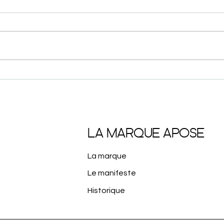
Apose célèbre les 30 ans de
L’él
la BRI de Strasbourg avec
poign
une édition limitée
LA MARQUE APOSE
La marque
Le manifeste
Historique