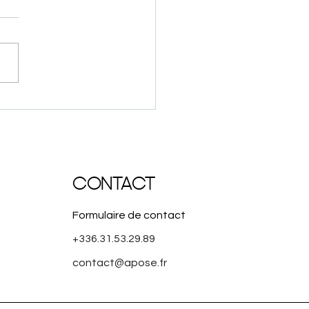
égance à la française au
et : le style selon Apose
CONTACT
Formulaire de contact
+336.31.53.29.89
contact@apose.fr