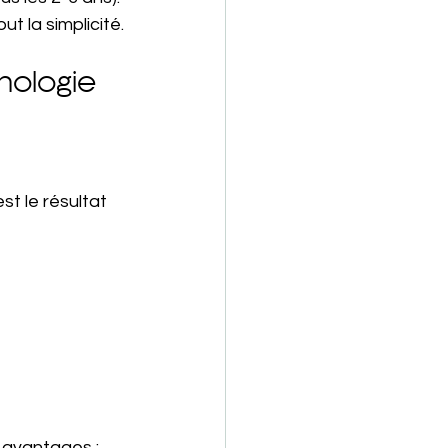
t la simplicité.
nologie
st le résultat 
s avantages :