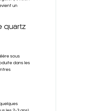
evient un 
 quartz
lière sous 
oduite dans les 
ntres 
 quelques 
s les 2-3 ans). 