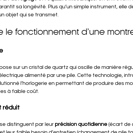
arantit sa longévité. Plus qu’un simple instrument, elle d
n objet qui se transmet.
le fonctionnement d’une montre
e
epose sur un cristal de quartz qui oscille de manière régu
électrique alimenté par une pile. Cette technologie, intr
lutionné l’horlogerie en permettant de produire des mo
s à faible coût.
t réduit
e distinguent par leur 
précision quotidienne
 (écart de
t leur faible besoin d’entretien (changement de pile tou