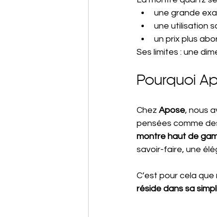
une grande exa
une utilisation 
un prix plus abo
Ses limites : une di
Pourquoi Apo
Chez 
Apose
, nous a
pensées comme des o
montre haut de ga
savoir-faire, une él
C’est pour cela que 
réside dans sa simpli