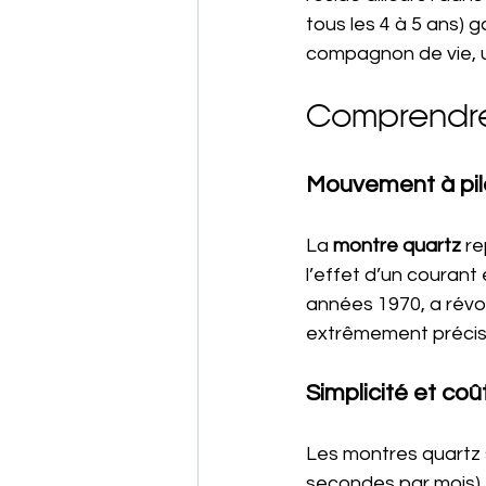
tous les 4 à 5 ans) g
compagnon de vie, u
Comprendre 
Mouvement à pil
La 
montre quartz
 r
l’effet d’un courant 
années 1970, a révo
extrêmement précise
Simplicité et coû
Les montres quartz s
secondes par mois) e