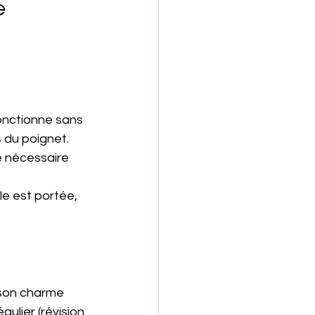
e 
onctionne sans 
 du poignet. 
e nécessaire 
le est portée, 
 son charme 
gulier (révision 