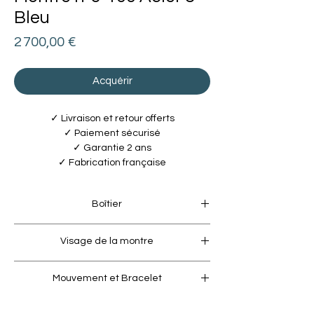
Bleu
Prix
2 700,00 €
Acquérir
✓ Livraison et retour offerts
✓ Paiement sécurisé
✓ Garantie 2 ans
✓ Fabrication française
Boîtier
Carrure
Visage de la montre
• Acier 316L / Ø 40mm / étanche à 10 bar
• Finition microbillée
Cadran
Mouvement et Bracelet
• Finition polie avec revêtement PVD Bleu
Lunette
• Logotype dépoli au laser
• Acier 316L
Mouvement Initial de Pequignet